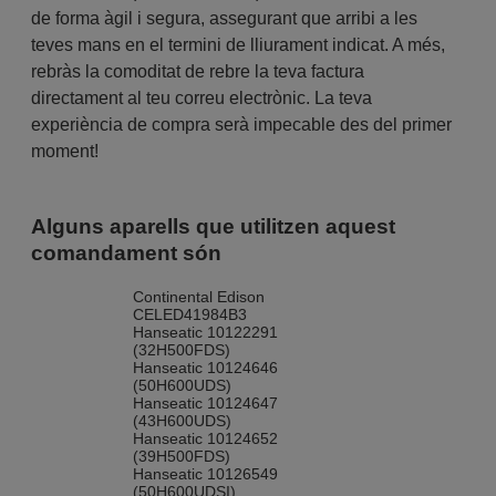
de forma àgil i segura, assegurant que arribi a les
teves mans en el termini de lliurament indicat. A més,
rebràs la comoditat de rebre la teva factura
directament al teu correu electrònic. La teva
experiència de compra serà impecable des del primer
moment!
Alguns aparells que utilitzen aquest
comandament són
Continental Edison
CELED41984B3
Hanseatic 10122291
(32H500FDS)
Hanseatic 10124646
(50H600UDS)
Hanseatic 10124647
(43H600UDS)
Hanseatic 10124652
(39H500FDS)
Hanseatic 10126549
(50H600UDSI)