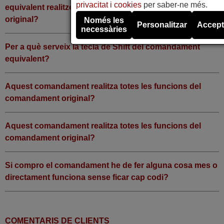
privacitat i cookies
per saber-ne més.
equivalent realitzen les funcions del comandament
original?
Només les
Personalitzar
Accept
necessàries
Per a què serveix la tecla de Shift del comandament
equivalent?
Aquest comandament realitza totes les funcions del
comandament original?
Aquest comandament realitza totes les funcions del
comandament original?
Si compro el comandament he de fer alguna cosa mes o
directament funciona sense ficar cap codi?
COMENTARIS DE CLIENTS