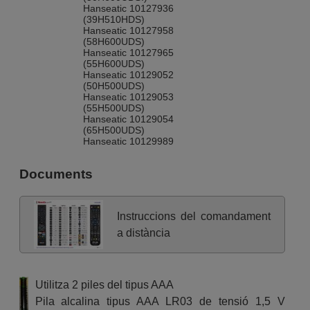
Hanseatic 10127936
(39H510HDS)
Hanseatic 10127958
(58H600UDS)
Hanseatic 10127965
(55H600UDS)
Hanseatic 10129052
(50H500UDS)
Hanseatic 10129053
(55H500UDS)
Hanseatic 10129054
(65H500UDS)
Hanseatic 10129989
(65H600UDS)
Hanseatic 10131805
Documents
(55H600UDS II)
SUNFEEL 31SU187SMB
Techwood 10120578
(H32T52C)
Instruccions del comandament
Techwood 10123023 (T52C)
Techwood 10123023
a distància
(U40T52C)
Techwood 10123407
(F39T52C)
Techwood 10124479
Utilitza 2 piles del tipus AAA
(F40T52D)
Techwood 10125988 (T52D)
Pila alcalina tipus AAA LR03 de tensió 1,5 V
Techwood 10125988