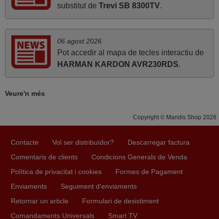
substitut de
Trevi SB 8300TV
.
FRANCISCO,
ESPAÑA
06 agost 2026
octubre 2021
Pot accedir al mapa de tecles interactiu de
HARMAN KARDON AVR230RDS
.
Servei eficient i ràpid. Gràcies.
Joan Manel,
ESPANYA
Veure'n més
Copyright © Mandis Shop 2026
Contacte
Vol ser distribuïdor?
Descarregar factura
Comentaris de clients
Condicions Generals de Venda
Política de privacitat i cookies
Formes de Pagament
Enviaments
Seguiment d'enviaments
Retornar un article
Formulari de desistiment
Comandaments Universals
Smart TV