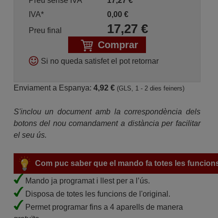
Preu sense IVA
17,27
€
IVA*
0,00
€
17,27
€
Preu final
Comprar
Si no queda satisfet el pot retornar
Enviament a Espanya:
4,92 €
(GLS, 1 - 2 dies feiners)
S'inclou un document amb la correspondència dels
botons del nou comandament a distància per facilitar
el seu ús.
Com puc saber que el mando fa totes les funcion
Mando ja programat i llest per a l’ús.
Disposa de totes les funcions de l'original.
Permet programar fins a 4 aparells de manera