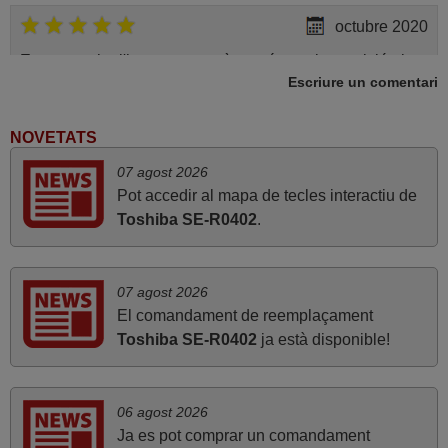
octubre 2020
Encara no ho l'he provat, però només per la precición i
Escriure un comentari
amplitud de la informació que faciliten ja he de felicitar-
los. Això és treballar bé Lluís
Luis,
NOVETATS
ESPAÑA
07 agost 2026
Pot accedir al mapa de tecles interactiu de
Toshiba SE-R0402
.
març 2022
bona tarda, comanda, servei i recollida, menys de 24h.
impecable, bona feina, felicitats. salutacions,
07 agost 2026
Josep,
El comandament de reemplaçament
ESPAÑA
Toshiba SE-R0402
ja està disponible!
juny 2020
06 agost 2026
Molt bé
Ja es pot comprar un comandament