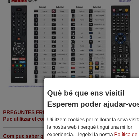
Què bé que ens visiti!
Esperem poder ajudar-vo
PREGUNTES FREQÜENTS
Puc utilitzar el comandament per altres aparells?
Utilitzem cookies per millorar la seva visit
la nostra web i perquè tingui una millor
experiència. Llegeixi la nostra
Política de
Com puc saber quines tecles del comandament