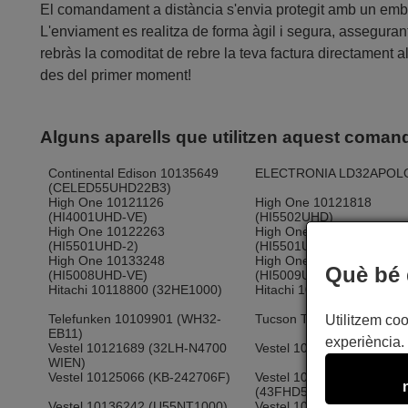
El comandament a distància s'envia protegit amb un embolc
L'enviament es realitza de forma àgil i segura, assegurant
rebràs la comoditat de rebre la teva factura directament 
des del primer moment!
Alguns aparells que utilitzen aquest coma
Continental Edison 10135649
ELECTRONIA LD32APOL
(CELED55UHD22B3)
High One 10121126
High One 10121818
(HI4001UHD-VE)
(HI5502UHD)
High One 10122263
High One 10129285
(HI5501UHD-2)
(HI5501UHD-VE)
High One 10133248
High One 10134754
Què bé 
(HI5008UHD-VE)
(HI5009UHD-VE)
Hitachi 10118800 (32HE1000)
Hitachi 10118943 (32HE3
Telefunken 10109901 (WH32-
Tucson TL39FHD20B
Utilitzem coo
EB11)
experiència. 
Vestel 10121689 (32LH-N4700
Vestel 10122549 (K4488V
WIEN)
Vestel 10125066 (KB-242706F)
Vestel 10126619
(43FHD5020T)
Vestel 10136242 (U55NT1000)
Vestel 10137184 (32HFE