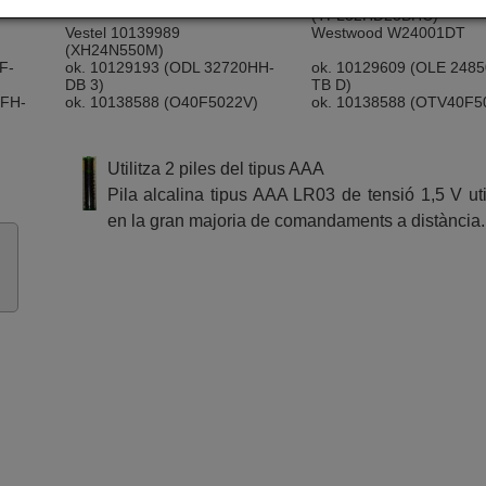
(TFL32HD23BHC)
Vestel 10139989
Westwood W24001DT
(XH24N550M)
F-
ok. 10129193 (ODL 32720HH-
ok. 10129609 (OLE 248
DB 3)
TB D)
0FH-
ok. 10138588 (O40F5022V)
ok. 10138588 (OTV40F5
Utilitza 2 piles del tipus AAA
Pila alcalina tipus AAA LR03 de tensió 1,5 V uti
en la gran majoria de comandaments a distància.