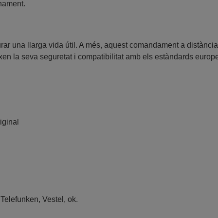
onament.
gurar una llarga vida útil. A més, aquest comandament a distànci
en la seva seguretat i compatibilitat amb els estàndards europ
iginal
Telefunken
,
Vestel
,
ok.