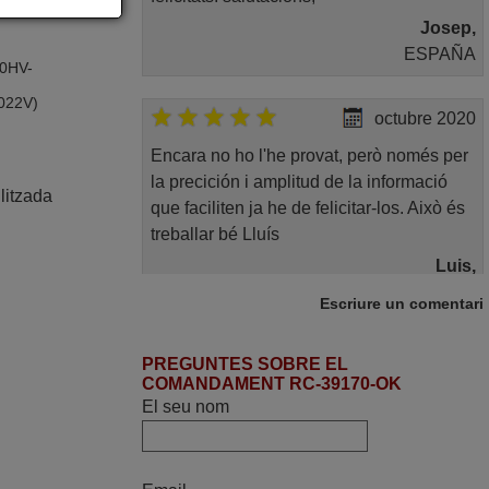
Josep,
ESPAÑA
50HV-
022V)
octubre 2020
Encara no ho l'he provat, però només per
la precición i amplitud de la informació
litzada
que faciliten ja he de felicitar-los. Això és
treballar bé Lluís
Luis,
ESPAÑA
Escriure un comentari
octubre 2021
PREGUNTES SOBRE EL
COMANDAMENT RC-39170-OK
Servei eficient i ràpid. Gràcies.
El seu nom
Joan Manel,
ESPANYA