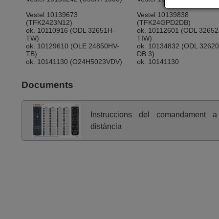
Vestel 10139673
Vestel 10139838
(TFK2423N12)
(TFK24GPD2DB)
ok. 10110916 (ODL 32651H-
ok. 10112601 (ODL 32652
TW)
TIW)
ok. 10129610 (OLE 24850HV-
ok. 10134832 (ODL 3262
TB)
DB 3)
ok. 10141130 (O24H5023VDV)
ok. 10141130
(OTV24H5023VDV)
Documents
Instruccions del comandament a
distància