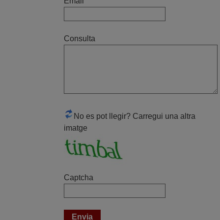
Email
abril 2020
Tot correcte. Gràcies
Consulta
Daniel,
ESPAÑA
agost 2022
perfecte¡
Joan,
No es pot llegir? Carregui una altra
ESPANYA
imatge
juny 2020
Molt bé
Captcha
FRANCISCO,
ESPAÑA