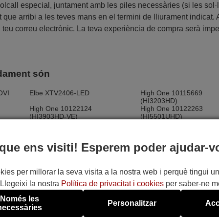
all especial, juntament amb les piles necessàries (si les sol·li
 que arribi a les teves mans en el termini de lliurament indicat.
al teu correu electrònic. La teva experiència de compra serà imp
ndament són
OVI
Elbe XTV2406-LED
High One 10115669
(HI3203HD)
High One 10122124
High One 10122263
(HI3903HD-VE)
(HI5501UHD)
High One 10133212
High One 10133236
(HI3913HD-VE)
(HI4306UHD-VE)
Hitachi 10117575 (24HE1000)
Hitachi 10118370 (32HE
que ens visiti! Esperem poder ajudar-v
000)
Hitachi 10119774
Nikkei 24H1001
(22HB21J06U)
Vestel 10113012 (V32289LED)
Vestel 10118450 (L325
kies per millorar la seva visita a la nostra web i perquè tingui un
DVD-K)
Llegeixi la nostra
Política de privacitat i cookies
per saber-ne m
32H)
Vestel 10123880 (KB-432706F)
Vestel 10124854
(XD39F3VSAT)
Només les
Vestel 10128791 (B4325FHD)
Vestel 10134231 (B502
Personalitzar
Acc
necessàries
430B)
Vestel 10139472 (B4331FHDE)
Vestel 10139655