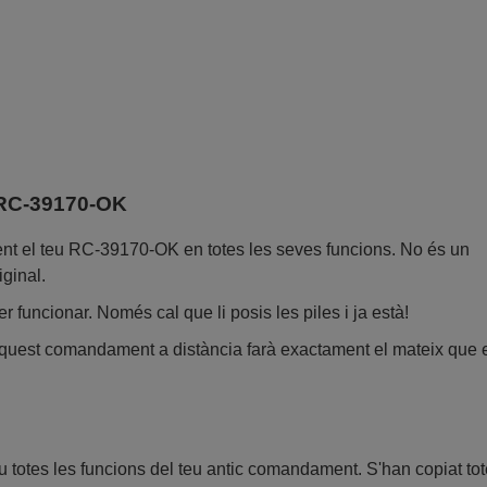
 RC-39170-OK
t el teu RC-39170-OK en totes les seves funcions. No és un
ginal.
 funcionar. Només cal que li posis les piles i ja està!
aquest comandament a distància farà exactament el mateix que e
 totes les funcions del teu antic comandament. S'han copiat tot