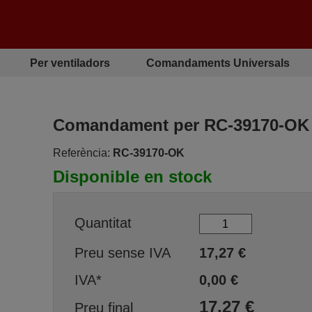
Per ventiladors
Comandaments Universals
Comandament per RC-39170-OK
Referència:
RC-39170-OK
Disponible en stock
Quantitat
Preu sense IVA
17,27
€
IVA*
0,00
€
17,27
€
Preu final