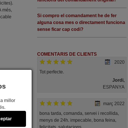
cites).
 A més,
Si compro el comandament he de fer
ecable
alguna cosa mes o directament funciona
sense ficar cap codi?
COMENTARIS DE CLIENTS
2020
Tot perfecte.
Jordi,
1500)
os
ESPANYA
22FHD
a millor
març 2022
és.
bona tarda, comanda, servei i recollida,
0UHD)
eptar
menys de 24h. impecable, bona feina,
felicitats. salutacions,