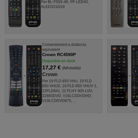
Per BL-F50S-4K, PF-LED40,
ALED3210/19
Comandament a distància
equivalent
Crown RC4590P
Disponible en stock
17,27 €
(IVA inclòs)
Crown
Per 19 FLD 850 VHU, 19 FLD
850 VHUD, 19 FLD 850 VHUV 1,
22FLD841, 22 FLHY 905 LVD,
32883DVD, V16LCDDVDHD,
V19LCDDVD875, ...