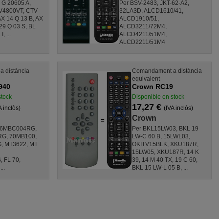
 G 20605 A,
Per BSV-2483, JKT-62-A2,
V4800VT, CTV
32LA3D, ALCD1610/41,
AX 14 Q 13 B, AX
ALCD1910/51,
29 Q 03 S, BL
ALCD3211/72M4,
, ...
ALCD4211/51M4,
ALCD2211/51M4
 distància
Comandament a distància
equivalent
940
Crown RC19
stock
Disponible en stock
17,27 €
A inclòs)
(IVA inclòs)
Crown
 36MBC004RG,
Per BKL15LW03, BKL 19
RG, 70MB100,
LW-C 60 B, 15LWL03,
, MT3622, MT
OKITV15BLK, XKU187R,
,
15LW05, XKU187R, 14 K
 FL 70,
39, 14 M 40 TX, 19 C 60,
..
BKL 15 LW-L 05 B, ...