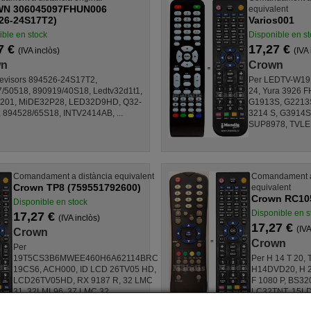
N 306045097FHUN006
equivalent
26-24S17T2)
Varios001
ble en stock
Disponible en st
7 €
17,27 €
(IVA inclòs)
(IVA 
wn
Crown
levisors 894526-24S17T2,
Per LEDTV-W19
/50518, 890919/40S18, Ledtv32d1t1,
24, Yura 3926 
201, MiDE32P28, LED32D9HD, Q32-
G1913S, G2213
 894528/65S18, INTV2414AB, ...
3214 S, G3914S,
SUP8978, TVLED
Comandament a distància equivalent
Comandament a
Crown TP8 (759551792600)
equivalent
Crown RC10
Disponible en stock
Disponible en s
17,27 €
(IVA inclòs)
17,27 €
(IVA
Crown
Crown
Per
19T5CS3B6MWEE460H6A62114BRC
Per H 14 T 20,
19CS6, ACH000, ID LCD 26TV05 HD,
H14DVD20, H 2
LCD26TV05HD, RX 9187 R, 32 LMC
F 1080 P, BS3
31, 32LML96, 37 LMC 32,
LC32TNT, 15L
40LMC33, ...
15LD2550B, 19 