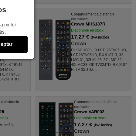
os
t a distància
Comandament a distància
equivalent
65187R-2
Crown MHS187R
a millor
en stock
Disponible en stock
és.
€
17,27 €
(IVA inclòs)
(IVA inclòs)
Crown
eptar
SXS,
Per ACH000, ID LCD 26TV05 HD,
X,
LCD26TV05HD, RX 9187 R, 32
TX,
LMC 31, 32LML96, 37 LMC 32,
TX, KT 9142
40LMC33, OKITV32JTD, RX 9187
154 MTX,
R, TV 32 JTD, ...
X, KT 9456
542MTX, KT
..
a distància
Comandament a distància
equivalent
29
Crown VAR002
stock
Disponible en stock
17,27 €
VA inclòs)
(IVA inclòs)
Crown