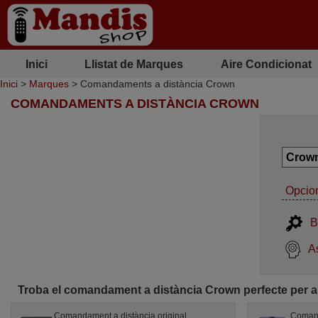
Inici
Llistat de Marques
Aire Condicionat
Inici
>
Marques
> Comandaments a distància Crown
COMANDAMENTS A DISTÀNCIA CROWN
Opcion
B
As
Troba el comandament a distància Crown perfecte per a
Comandament a distància original
Comand