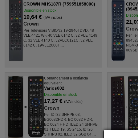
CROWN MHS187R (759551858000)
CROW
(8945
Disponible en stock
Disponi
19,64 €
(IVA inclòs)
21,0
Crown
Cro
Per Televisors VISION2 19-2940TDVD, 48
VLE 4421 WF, 40 VLE 6142 C, 32 VLE 4149
Per Te
C, 32 VLE 4140 C, 32VLC6121C, 32 VLE
894527
6142 C, 19VLE2000T, ...
NGM-3
009SB,
Comandament a distància
equivalent
Varios002
Disponible en stock
17,27 €
(IVA inclòs)
Crown
Per IDI 32 SHHPB 03,
BG0032HDR, BO 0032 HDR,
BO 0024 F HD, ILED 24 SHHPB
01, I LED 19, SS 2415, IDI 26
SHHPB 02, ILED 32 SGB 04, ...