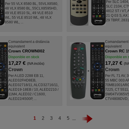
Per SLC 1404,
Per 55 VLX 8580 BL, 55VLX8580,
SLC 2104, CT
48 VLX 8580 BL, 55CLX8595HD,
4812 ST / VT, 
49 VLE 8510 SL, 49 VLE 8510
21 Q 03 S, AX 
WL, 55 VLE 8510 WL, 48 VLX
29 TBRF, 2831 I
8580 WL, ...
Comandament a distància
Comandament a
equivalent
equivalent
Crown CROWN002
Crown RC 1
Disponible en stock
Disponible en 
17,27 €
17,27 €
(IVA inclòs)
(IV
Crown
Crown
Per A LED 2288 EB 11,
Per FL 71 AV,
ALED32FHD8EB,
55 MBC 003 A
ALED32718/11, ALCD32716/11,
70MB1001ARG
ALED19-18EB / 10, ALED2210 /
7225, CT 5511
11M4, ALED32 / C1600,
SW04TV365VS,
ALED22/4500P, ...
CTV4808DVD, .
1
2
3
4
5
...