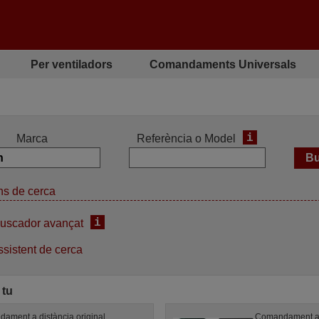
Per ventiladors
Comandaments Universals
i
Marca
Referència o Model
s de cerca
i
uscador avançat
sistent de cerca
 tu
ament a distància original
Comandament a 