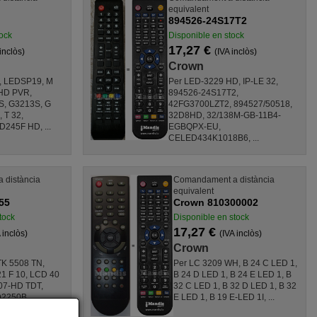
equivalent
894526-24S17T2
ock
Disponible en stock
17,27 €
inclòs)
(IVA inclòs)
Crown
, LEDSP19, M
Per LED-3229 HD, IP-LE 32,
FHD PVR,
894526-24S17T2,
S, G3213S, G
42FG3700LZT2, 894527/50518,
 T 32,
32D8HD, 32/138M-GB-11B4-
245F HD, ...
EGBQPX-EU,
CELED434K1018B6, ...
 distància
Comandament a distància
equivalent
55
Crown 810300002
tock
Disponible en stock
17,27 €
 inclòs)
(IVA inclòs)
Crown
 TK 5508 TN,
Per LC 3209 WH, B 24 C LED 1,
1 F 10, LCD 40
B 24 D LED 1, B 24 E LED 1, B
207-HD TDT,
32 C LED 1, B 32 D LED 1, B 32
D2250B,
E LED 1, B 19 E-LED 1I, ...
LD 2550 EB, ...