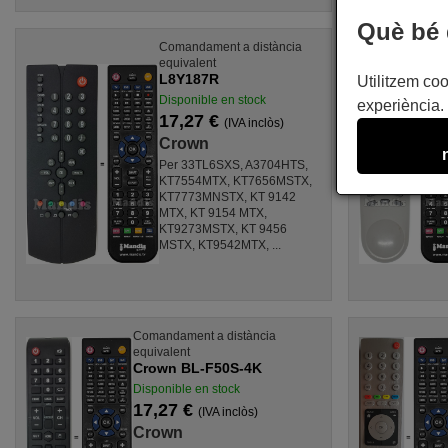
Què bé 
Comandament a distància
equivalent
L8Y187R
Utilitzem coo
Disponible en stock
experiència. 
17,27 €
(IVA inclòs)
Crown
Per 33TL6SXS, A3704HTS,
KT7554MTX, KT7656MSTX,
KT7773MNSTX, KT 9142
MTX, KT 9154 MTX,
KT9273MSTX, KT 9456
MSTX, KT9542MTX, ...
Comandament a distància
equivalent
Crown BL-F50S-4K
Disponible en stock
17,27 €
(IVA inclòs)
Crown