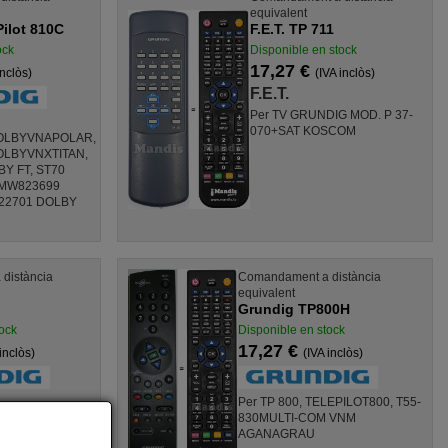
equivalent
ilot 810C
F.E.T. TP 711
ock
Disponible en stock
17,27 €
inclòs)
(IVA inclòs)
F.E.T.
Per TV GRUNDIG MOD. P 37-
070+SAT KOSCOM
OLBYVNAPOLAR,
LBYVNXTITAN,
Y FT, ST70
 MW823699
22701 DOLBY
distància
Comandament a distància
equivalent
Grundig TP800H
ock
Disponible en stock
17,27 €
inclòs)
(IVA inclòs)
Per TP 800, TELEPILOT800, T55-
830MULTI-COM VNM
AGANAGRAU