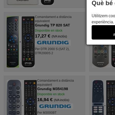
Què bé 
Utilitzem coo
Comandament a distància
equivalent
experiència. 
Grundig TP 820 SAT
Disponible en stock
17,27 €
(IVA inclòs)
Per DTR 2000 S (SAT 2),
DTR2000S 2
Comandament a distància
equivalent
Grundig M354198
Disponible en stock
16,94 €
(IVA inclòs)
Per M3000BT