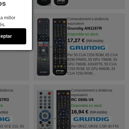
os
a millor
a distància
Comandament a distància
equivalent
és.
Grundig AN1187R
stock
Disponible en stock
eptar
17,27 €
VA inclòs)
(IVA inclòs)
Per 50 CUA 7250 ROM, 65 CUA
8290 PARIS, 55 GFU 7990B, 55
GFU 7960B, 43GXFT6, 55 CUA
7250 ROM, 55 GFU 8960B, 43
CUA 7250 ROM, ...
istància
Comandament a distància
equivalent
87R3
RC 0896-V4
ck
Disponible en stock
16,94 €
nclòs)
(IVA inclòs)
55 VCE 210, 50
Per OR22, OR28, CSR 30 FTA