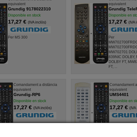
equivalent
equivalent
Grundig 9178022310
Grundig TeleP
Disponible en stock
Disponible en st
17,27 €
17,27 €
(IVA inclòs)
(IVA 
Per MS 300
Per
MW702700FRD
MW702700FRDO
MW702701 DOLB
839NIC DOLBY,
DOLBY FT, MW8
FT, ...
Comandament a distància
Comandament a 
equivalent
equivalent
Grundig-RP6
UMS4401
Disponible en stock
Disponible en st
17,27 €
17,27 €
(IVA inclòs)
(IVA 