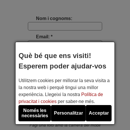
Nom i cognoms:
Email: *
Què bé que ens visiti!
Tipus d'aparell:
Esperem poder ajudar-vos
Marca:
Utilitzem cookies per millorar la seva visita a
la nostra web i perquè tingui una millor
Model:
experiència. Llegeixi la nostra
Política de
privacitat i cookies
per saber-ne més.
Foto etiqueta aparell:
Només les
Personalitzar
Acceptar
necessàries
Fagi una foto amb la càmera del mòbil