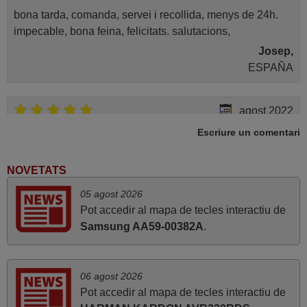
Loewe CONCEPTL32
(65442Y79)
bona tarda, comanda, servei i recollida, menys de 24h.
Loewe CONCEPTL42
impecable, bona feina, felicitats. salutacions,
(64403A60)
Loewe CONNECT 26
Josep,
(68416T80)
Loewe CONNECT 26 DVB-T/C
ESPAÑA
H WHITE HGL (68416U70)
Loewe CONNECT 26 SL
10073179 (50401W80)
agost 2022
Loewe CONNECT 37 MEDIA
FULL HD+/DR+ (67403T42)
Escriure un comentari
Loewe CONNECT 37 MEDIA
perfecte¡
FULL-HD+ (67403T82)
Joan,
Loewe CONNECT 37 MEDIA
FULL-HD+ DR+ (67403U42)
ESPANYA
NOVETATS
Loewe CONNECT 48
(54444T50)
05 agost 2026
Loewe CONNECT ID 32 DR+
Pot accedir al mapa de tecles interactiu de
(51462T44)
2020
Loewe CONNECT ID 40
Samsung AA59-00382A
.
(51463F84)
Tot perfecte.
Loewe CONNECT ID 40
(51463G84)
Jordi,
Loewe CONNECT ID 40
ESPANYA
(51463H84)
06 agost 2026
Loewe CONNECT ID 40
Pot accedir al mapa de tecles interactiu de
(51463P84)