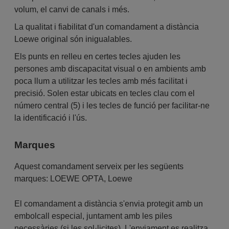
volum, el canvi de canals i més.
La qualitat i fiabilitat d'un comandament a distància
Loewe original són inigualables.
Els punts en relleu en certes tecles ajuden les
persones amb discapacitat visual o en ambients amb
poca llum a utilitzar les tecles amb més facilitat i
precisió. Solen estar ubicats en tecles clau com el
número central (5) i les tecles de funció per facilitar-ne
la identificació i l'ús.
Marques
Aquest comandament serveix per les següents
marques:
LOEWE OPTA
,
Loewe
El comandament a distància s'envia protegit amb un
embolcall especial, juntament amb les piles
necessàries (si les sol·licites). L'enviament es realitza