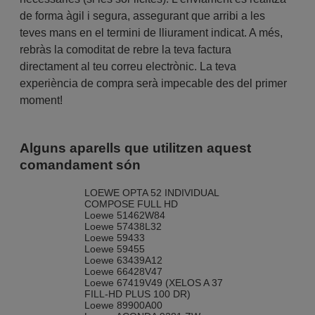
de forma àgil i segura, assegurant que arribi a les
teves mans en el termini de lliurament indicat. A més,
rebràs la comoditat de rebre la teva factura
directament al teu correu electrònic. La teva
experiència de compra serà impecable des del primer
moment!
Alguns aparells que utilitzen aquest
comandament són
LOEWE OPTA 52 INDIVIDUAL
COMPOSE FULL HD
Loewe 51462W84
Loewe 57438L32
Loewe 59433
Loewe 59455
Loewe 63439A12
Loewe 66428V47
Loewe 67419V49 (XELOS A 37
FILL-HD PLUS 100 DR)
Loewe 89900A00