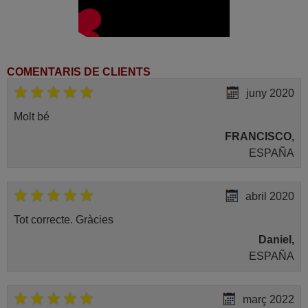
(59408L72)
Loewe CANTUS3872
(61460U12)
Loewe CANTUS3872ZP
(61460)
Loewe CENTROS1202
(65501D00ANTHRAZIT)
COMENTARIS DE CLIENTS
Loewe CONCEPT L 32 DVB-
T/C (65442T89)
juny 2020
Loewe CONCEPT L32 BASIC
(65434Y60)
Molt bé
Loewe CONCEPT32BASIC
(65416P60)
FRANCISCO,
Loewe CONCEPTL26
ESPAÑA
(65401A87)
Loewe CONCEPTL26
(65421Y77)
Loewe CONCEPTL26BASIC
abril 2020
(65415P60)
Loewe CONCEPTL26BASIC
Tot correcte. Gràcies
(65433Y50)
Loewe CONCEPTL26BASIC
Daniel,
(65433Y60)
Loewe CONCEPTL32 (65422)
ESPAÑA
Loewe CONCEPTL32
(65442D89)
Loewe CONCEPTL32
(65442T79)
març 2022