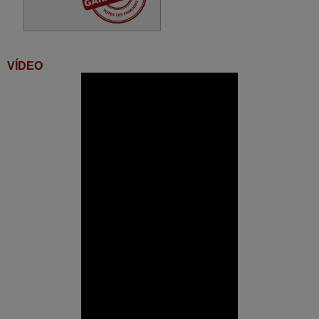
Loewe AVENTOS3981DR+
(64433P49)
Loewe AVENTOS3981ZW
(62405L12)
Loewe AVENTOS3981ZW
(64433P72)
VÍDEO
Loewe BILD 1.65 (56407W87)
Loewe BILD 3.43 GRAPHITE
GREY
Loewe BILD3.40 FULLHD
(56455S85)
Loewe BILD340 (56455D85)
Loewe BILD355OLED
Loewe Bild 3
Loewe CALIDA 5772 ZP
(59444L72)
Loewe CALIDA5684Z
(57428060)
Loewe CALIDA5684Z
(57428L60)
Loewe CALIDA5684Z
(57428T60)
Loewe CALIDA5684Z
(57428U60)
Loewe CALIDA5755Z (59442)
Loewe CALIDA5763Z (59445)
Loewe CALIDA5772ZP (61444)
Loewe CALIDA5784ZP