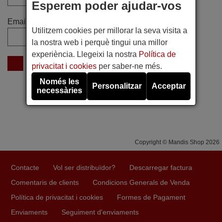
Esperem poder ajudar-vos
Email
Utilitzem cookies per millorar la seva visita a
la nostra web i perquè tingui una millor
experiència. Llegeixi la nostra
Política de
privacitat i cookies
per saber-ne més.
Només les
Personalitzar
Acceptar
necessàries
Copyright © Mandis Shop 2026
Contacte
Vol ser distribuïdor?
Descarregar factura
Comentaris de clients
Condicions Generals de Venda
Política de privacitat i cookies
Formes de Pagament
Enviaments
Seguiment d'enviaments