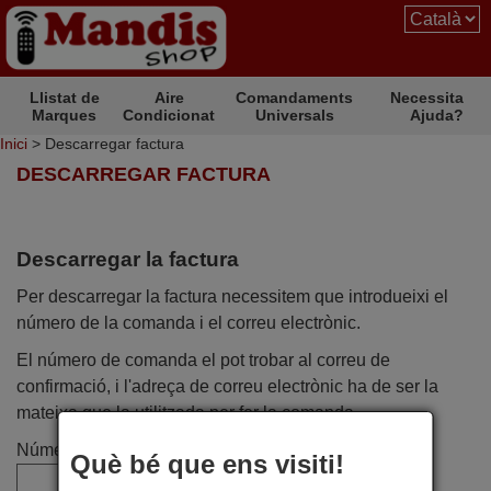
Llistat de
Aire
Comandaments
Necessita
Marques
Condicionat
Universals
Ajuda?
Inici
> Descarregar factura
DESCARREGAR FACTURA
Descarregar la factura
Per descarregar la factura necessitem que introdueixi el
número de la comanda i el correu electrònic.
El número de comanda el pot trobar al correu de
confirmació, i l'adreça de correu electrònic ha de ser la
mateixa que la utilitzada per fer la comanda.
Número de comanda
Què bé que ens visiti!