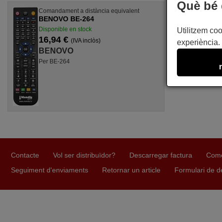
Què bé 
Comandament a distància equivalent
BENOVO BE-264
Disponible en stock
Utilitzem coo
16,94 €
(IVA inclòs)
experiència. 
BENOVO
Per BE-264
Contacte
Vol ser distribuïdor?
Descarregar factura
Come
Seguiment d'enviaments
Retornar un article
Formulari de d