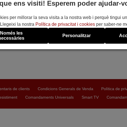
que ens visiti! Esperem poder ajudar-v
kies per millorar la seva visita a la nostra web i perquè tingui un
Llegeixi la nostra
Política de privacitat i cookies
per saber-ne m
Només les
Personalitzar
Acc
necessàries
ntaris de clients
Condicions Generals de Venda
Política de pri
esistiment
Comandaments Universals
Smart TV
Comandamen