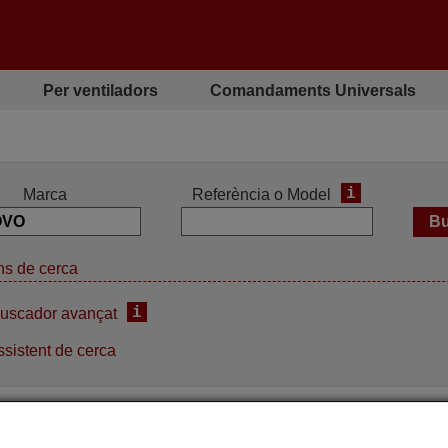
Per ventiladors
Comandaments Universals
i
Marca
Referència o Model
s de cerca
i
uscador avançat
sistent de cerca
 realitzar el 100% de les funcions del comandament original