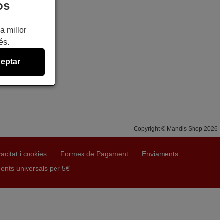
os
a millor
és.
eptar
Copyright © Mandis Shop 2026
vacitat i cookies
Formes de Pagament
Enviaments
ts universals per 5€