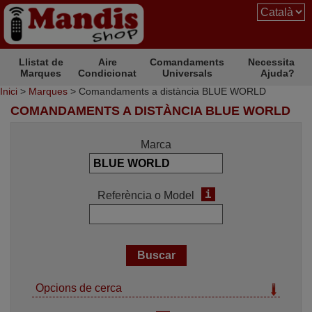
Llistat de
Aire
Comandaments
Necessita
Marques
Condicionat
Universals
Ajuda?
Inici
>
Marques
> Comandaments a distància BLUE WORLD
COMANDAMENTS A DISTÀNCIA BLUE WORLD
Marca
i
Referència o Model
Opcions de cerca