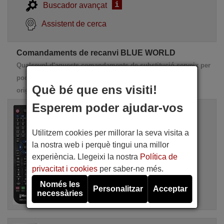
i
Buscador avançat
Assistent de cerca
Comandaments de recanvi BLUE WORLD
Qualsevol d'aquests comandaments de substitució serveix per
poder realitzar el 100% de les funcions del comandament
Què bé que ens visiti!
original
Esperem poder ajudar-vos
Comandament a distància equivalent
BLUE WORLD BW 7010
Disponible en stock
Utilitzem cookies per millorar la seva visita a
17,27 €
(IVA inclòs)
la nostra web i perquè tingui una millor
BLUE WORLD
experiència. Llegeixi la nostra
Política de
Per BW 7010
privacitat i cookies
per saber-ne més.
Només les
Personalitzar
Acceptar
necessàries