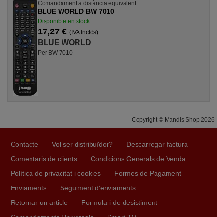
Comandament a distància equivalent
BLUE WORLD BW 7010
Disponible en stock
17,27 €
(IVA inclòs)
BLUE WORLD
Per BW 7010
Copyright © Mandis Shop 2026
Contacte
Vol ser distribuïdor?
Descarregar factura
Comentaris de clients
Condicions Generals de Venda
Política de privacitat i cookies
Formes de Pagament
Enviaments
Seguiment d'enviaments
Retornar un article
Formulari de desistiment