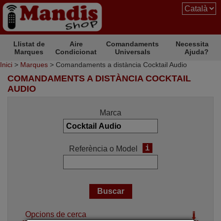
Llistat de
Aire
Comandaments
Necessita
Marques
Condicionat
Universals
Ajuda?
Inici
>
Marques
> Comandaments a distància Cocktail Audio
COMANDAMENTS A DISTÀNCIA COCKTAIL
AUDIO
Marca
i
Referència o Model
Opcions de cerca