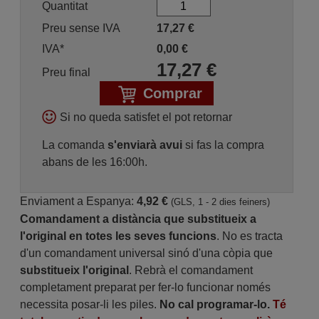
Quantitat
Preu sense IVA
17,27
€
IVA*
0,00
€
17,27
€
Preu final
Comprar
Si no queda satisfet el pot retornar
La comanda
s'enviarà avui
si fas la compra
abans de les 16:00h.
Enviament a Espanya:
4,92 €
(GLS, 1 - 2 dies feiners)
Comandament a distància que substitueix a
l'original en totes les seves funcions
. No es tracta
d'un comandament universal sinó d'una còpia que
substitueix l'original
. Rebrà el comandament
completament preparat per fer-lo funcionar només
necessita posar-li les piles.
No cal programar-lo.
Té