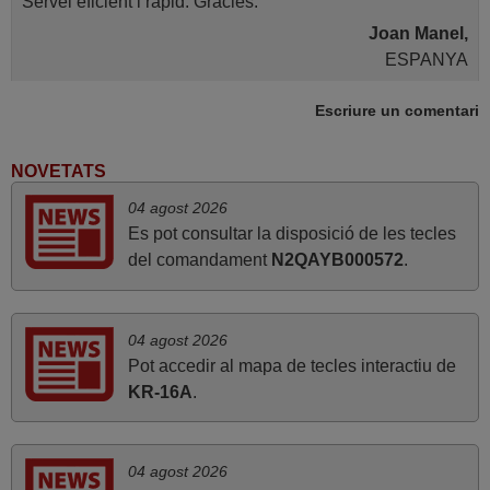
Servei eficient i ràpid. Gràcies.
Joan Manel,
ESPANYA
Escriure un comentari
2020
Tot perfecte.
NOVETATS
Jordi,
04 agost 2026
ESPANYA
Es pot consultar la disposició de les tecles
del comandament
N2QAYB000572
.
agost 2022
perfecte¡
04 agost 2026
Joan,
Pot accedir al mapa de tecles interactiu de
ESPANYA
KR-16A
.
juny 2020
04 agost 2026