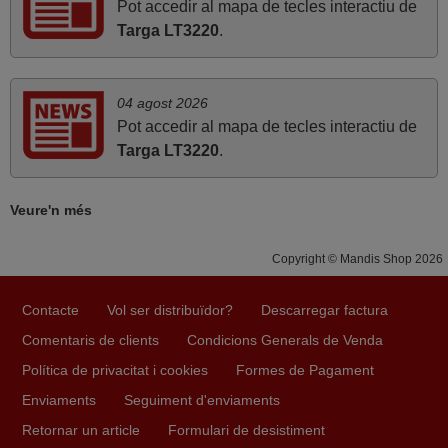
Molt bé
Pot accedir al mapa de tecles interactiu de
Targa LT3220
.
FRANCISCO,
ESPAÑA
04 agost 2026
abril 2020
Pot accedir al mapa de tecles interactiu de
Targa LT3220
.
Tot correcte. Gràcies
Daniel,
ESPAÑA
Veure'n més
Copyright © Mandis Shop 2026
Contacte
Vol ser distribuïdor?
Descarregar factura
Comentaris de clients
Condicions Generals de Venda
Política de privacitat i cookies
Formes de Pagament
Enviaments
Seguiment d'enviaments
Retornar un article
Formulari de desistiment