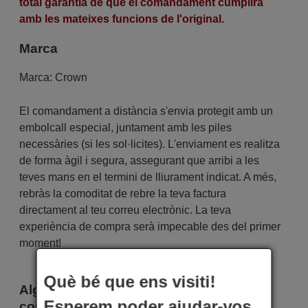
total garantia de que el comandament cumplirà
amb les mateixes funcions de l'original.
Marca
Marca:
Crown
El comandament a distància s'envia protegit amb un
embolcall especial, juntament amb les piles
necessàries (si les sol·licites). L'enviament es realitza
de forma àgil i segura, assegurant que arribi a les
teves mans en el termini de lliurament indicat. A més,
rebràs la comoditat de rebre la teva factura
directament al teu correu electrònic. La teva
experiència de compra serà impecable des del primer
moment!
Què bé que ens visiti!
Alguns aparells que utilitzen aquest
Esperem poder ajudar-vos
comandament són