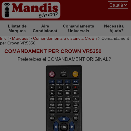
Llistat de
Aire
Comandaments
Necessita
Marques
Condicionat
Universals
Ajuda?
Inici
>
Marques
>
Comandaments a distància Crown
> Comandament
per Crown VR5350
COMANDAMENT PER CROWN VR5350
Prefereixes el COMANDAMENT ORIGINAL?