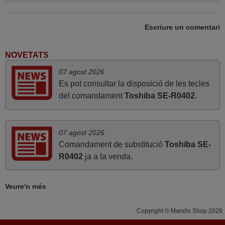
abril 2020
Escriure un comentari
Tot correcte. Gràcies
Daniel,
NOVETATS
ESPAÑA
07 agost 2026
Es pot consultar la disposició de les tecles
del comandament
Toshiba SE-R0402
.
març 2022
bona tarda, comanda, servei i recollida, menys de 24h.
impecable, bona feina, felicitats. salutacions,
07 agost 2026
Josep,
Comandament de substitució
Toshiba SE-
ESPAÑA
R0402
ja a la venda.
agost 2022
Veure'n més
perfecte¡
Copyright © Mandis Shop 2026
Joan,