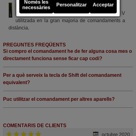
Només les
Personalitzar
Acceptar
Utilitza 2 piles del tipus AAA
necessàries
Pila alcalina tipus AAA LR03 de tensió 1,5 V
utilitzada en la gran majoria de comandaments a
distància.
PREGUNTES FREQÜENTS
Si compro el comandament he de fer alguna cosa mes o
directament funciona sense ficar cap codi?
Per a què serveix la tecla de Shift del comandament
equivalent?
Puc utilitzar el comandament per altres aparells?
COMENTARIS DE CLIENTS
octubre 2020