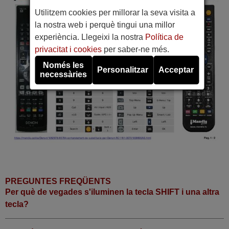
Utilitzem cookies per millorar la seva visita a
la nostra web i perquè tingui una millor
experiència. Llegeixi la nostra
Política de
privacitat i cookies
per saber-ne més.
Només les
Personalitzar
Acceptar
necessàries
PREGUNTES FREQÜENTS
Per què de vegades s'iluminen la tecla SHIFT i una altra
tecla?