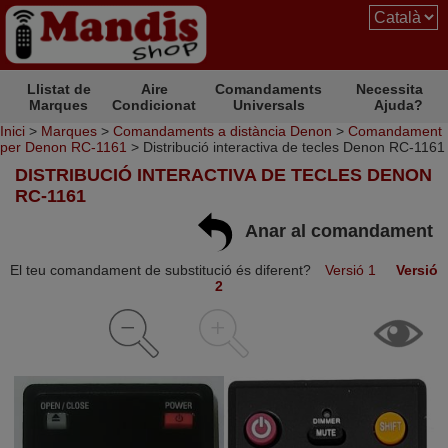
Llistat de
Aire
Comandaments
Necessita
Marques
Condicionat
Universals
Ajuda?
Inici
>
Marques
>
Comandaments a distància Denon
>
Comandament
per Denon RC-1161
> Distribució interactiva de tecles Denon RC-1161
DISTRIBUCIÓ INTERACTIVA DE TECLES DENON
RC-1161
Anar al comandament
El teu comandament de substitució és diferent?
Versió 1
Versió
2