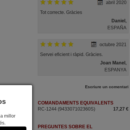
abril 2020
Tot correcte. Gràcies
Daniel,
ESPAÑA
octubre 2021
Servei eficient i ràpid. Gràcies.
Joan Manel,
ESPANYA
2020
Escriure un comentari
Tot perfecte.
os
COMANDAMENTS EQUIVALENTS
Jordi,
RC-1244 (943307102360S)
17,27 €
ESPANYA
a millor
és.
PREGUNTES SOBRE EL
juny 2020