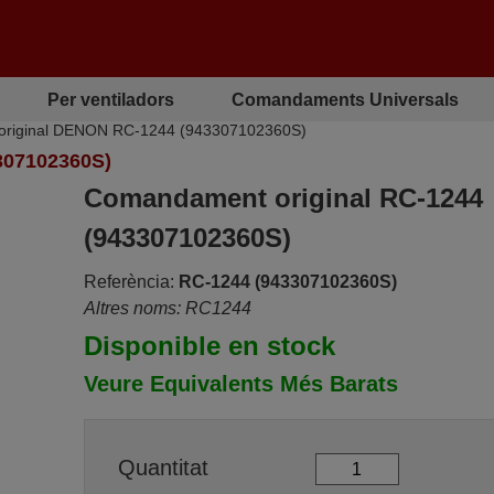
Per ventiladors
Comandaments Universals
riginal DENON RC-1244 (943307102360S)
07102360S)
Comandament original RC-1244
(943307102360S)
Referència:
RC-1244 (943307102360S)
Altres noms: RC1244
Disponible en stock
Veure Equivalents Més Barats
Quantitat