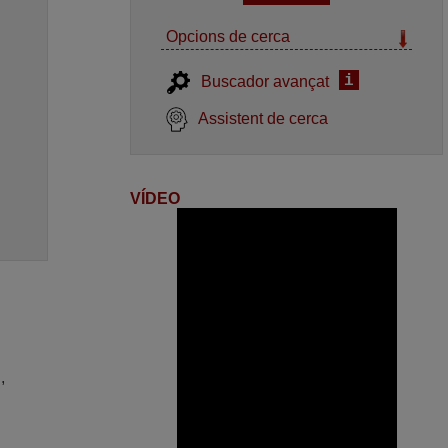
Opcions de cerca
i
Buscador avançat
Assistent de cerca
VÍDEO
,