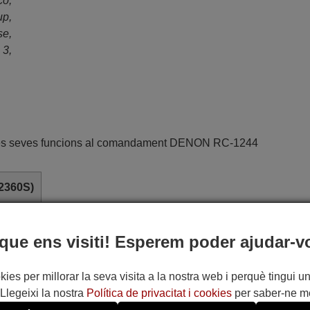
co,
up,
se,
 3,
 les seves funcions al comandament DENON RC-1244
02360S)
que ens visiti! Esperem poder ajudar-v
kies per millorar la seva visita a la nostra web i perquè tingui un
Llegeixi la nostra
Política de privacitat i cookies
per saber-ne m