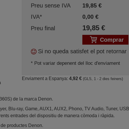
Preu sense IVA
19,85
€
IVA*
0,00
€
19,85
€
Preu final
Comprar
Si no queda satisfet el pot retornar
* Pot variar depenent del lloc d'enviament
Enviament a Espanya:
4,92 €
(GLS, 1 - 2 dies feiners)
 
360S) de la marca Denon.
ayer, Blu-ray, Game, AUX1, AUX2, Phono, TV Audio, Tuner, USB
erents entrades del dispositiu de manera còmoda i ràpida.
l de productes Denon.