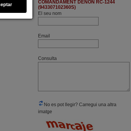
COMANDAMENT DENON RC-1244
eptar
(943307102360S)
Molt bé
El seu nom
FRANCISCO,
ESPAÑA
Email
març 2022
bona tarda, comanda, servei i recollida,
Consulta
menys de 24h. impecable, bona feina,
felicitats. salutacions,
Josep,
ESPAÑA
agost 2022
No es pot llegir? Carregui una altra
perfecte¡
imatge
Joan,
ESPANYA