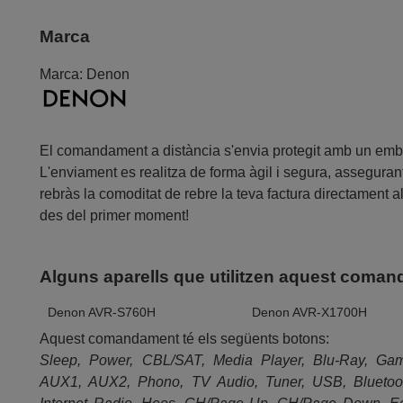
Marca
Marca:
Denon
El comandament a distància s'envia protegit amb un embolc
L'enviament es realitza de forma àgil i segura, assegurant
rebràs la comoditat de rebre la teva factura directament 
des del primer moment!
Alguns aparells que utilitzen aquest coma
Denon AVR-S760H
Denon AVR-X1700H
Aquest comandament té els següents botons:
Sleep, Power, CBL/SAT, Media Player, Blu-Ray, Ga
AUX1, AUX2, Phono, TV Audio, Tuner, USB, Bluetoo