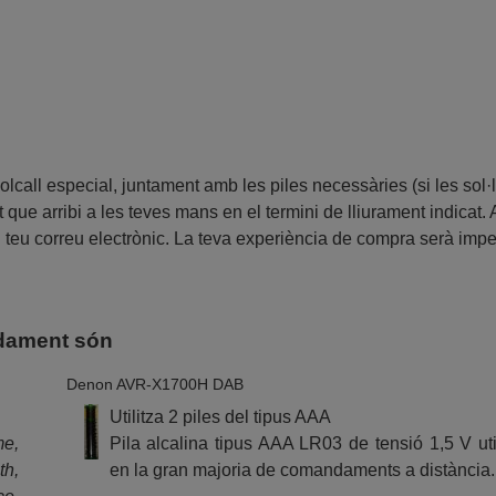
all especial, juntament amb les piles necessàries (si les sol·li
 que arribi a les teves mans en el termini de lliurament indicat.
al teu correu electrònic. La teva experiència de compra serà imp
ndament són
Denon AVR-X1700H DAB
Utilitza 2 piles del tipus AAA
me,
Pila alcalina tipus AAA LR03 de tensió 1,5 V uti
th,
en la gran majoria de comandaments a distància.