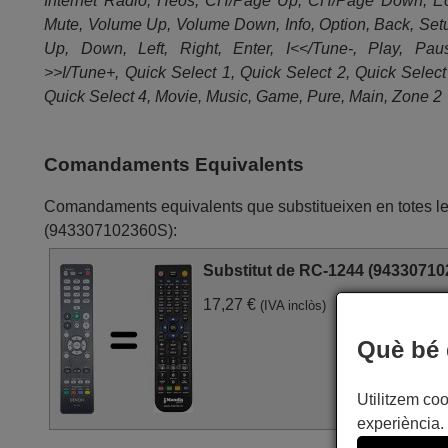
Internet Radio, Heos, CH/Page Up, CH/Page Down, E
Mute, Volume Up, Volume Down, Info, Option, Back, Set
Up, Down, Left, Right, Enter, I<</Tune-, Play, Pau
>>I/Tune+, Quick Select 1, Quick Select 2, Quick Select
Quick Select 4, Movie, Music, Game, Pure, Main, Zone 2
Comandaments Equivalents
Comandaments equivalents que substitueixen en totes
(943307102360S):
Substitut de RC-1244 (9433071
17,27 €
(IVA inclòs)
Què bé 
Utilitzem coo
experiència. 