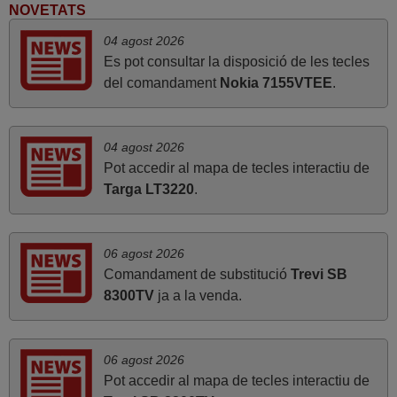
Luis,
NOVETATS
ESPAÑA
04 agost 2026
Es pot consultar la disposició de les tecles
del comandament
Nokia 7155VTEE
.
octubre 2021
Servei eficient i ràpid. Gràcies.
Joan Manel,
04 agost 2026
ESPANYA
Pot accedir al mapa de tecles interactiu de
Targa LT3220
.
març 2022
bona tarda, comanda, servei i recollida, menys de 24h.
06 agost 2026
impecable, bona feina, felicitats. salutacions,
Comandament de substitució
Trevi SB
8300TV
ja a la venda.
Josep,
ESPAÑA
06 agost 2026
2020
Pot accedir al mapa de tecles interactiu de