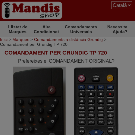
Llistat de
Aire
Comandaments
Necessita
Marques
Condicionat
Universals
Ajuda?
Inici
>
Marques
>
Comandaments a distància Grundig
>
Comandament per Grundig TP 720
COMANDAMENT PER GRUNDIG TP 720
Prefereixes el COMANDAMENT ORIGINAL?