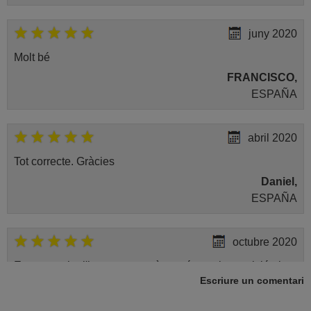
juny 2020
Molt bé
FRANCISCO,
ESPAÑA
abril 2020
Tot correcte. Gràcies
Daniel,
ESPAÑA
octubre 2020
Encara no ho l'he provat, però només per la precición i
Escriure un comentari
amplitud de la informació que faciliten ja he de felicitar-
los. Això és treballar bé Lluís