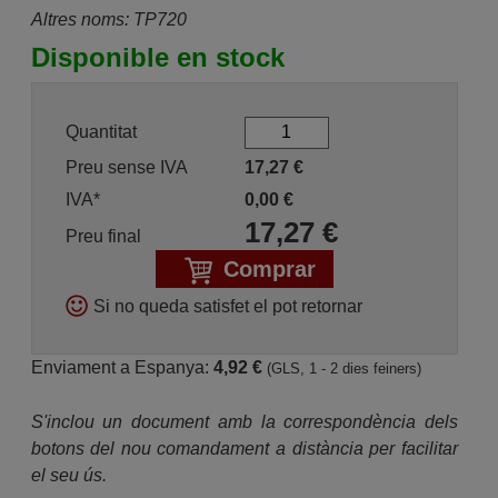
Altres noms: TP720
Disponible en stock
Quantitat
Preu sense IVA
17,27
€
IVA*
0,00
€
17,27
€
Preu final
Comprar
Si no queda satisfet el pot retornar
Enviament a Espanya:
4,92 €
(GLS, 1 - 2 dies feiners)
S'inclou un document amb la correspondència dels
botons del nou comandament a distància per facilitar
el seu ús.