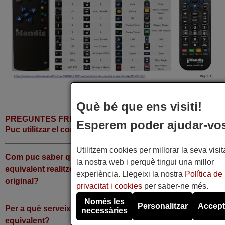
Què bé que ens visiti!
PREGUNTES FREQÜENTS
Esperem poder ajudar-vo
Puc utilitzar el comandament per altres aparells?
Utilitzem cookies per millorar la seva visit
Com puc saber quines tecles del comandament
la nostra web i perquè tingui una millor
equivalent realitzen les funcions del comandament
experiència. Llegeixi la nostra
Política de
original?
privacitat i cookies
per saber-ne més.
Només les
Personalitzar
Accept
Per a què serveix la tecla de Shift del comandament
necessàries
equivalent?