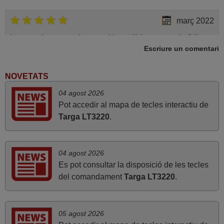
març 2022
bona tarda, comanda, servei i recollida, menys de 24h.
Escriure un comentari
impecable, bona feina, felicitats. salutacions,
Josep,
ESPAÑA
NOVETATS
04 agost 2026
Pot accedir al mapa de tecles interactiu de
abril 2020
Targa LT3220
.
Tot correcte. Gràcies
Daniel,
ESPAÑA
04 agost 2026
Es pot consultar la disposició de les tecles
del comandament
Targa LT3220
.
agost 2022
perfecte¡
05 agost 2026
Joan,