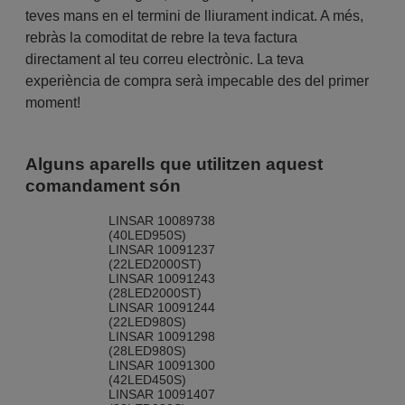
teves mans en el termini de lliurament indicat. A més,
rebràs la comoditat de rebre la teva factura
directament al teu correu electrònic. La teva
experiència de compra serà impecable des del primer
moment!
Alguns aparells que utilitzen aquest
comandament són
LINSAR 10089738
(40LED950S)
LINSAR 10091237
(22LED2000ST)
LINSAR 10091243
(28LED2000ST)
LINSAR 10091244
(22LED980S)
LINSAR 10091298
(28LED980S)
LINSAR 10091300
(42LED450S)
LINSAR 10091407