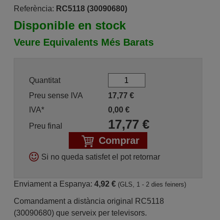
Referència:
RC5118 (30090680)
Disponible en stock
Veure Equivalents Més Barats
Quantitat
Preu sense IVA
17,77
€
IVA*
0,00
€
17,77
€
Preu final
Comprar
Si no queda satisfet el pot retornar
Enviament a Espanya:
4,92 €
(GLS, 1 - 2 dies feiners)
Comandament a distància original RC5118
(30090680) que serveix per televisors.