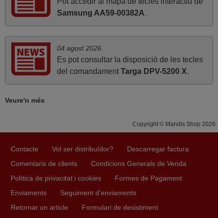
Pot accedir al mapa de tecles interactiu de
ESPANYA
Samsung AA59-00382A
.
octubre 2020
04 agost 2026
Encara no ho l'he provat, però només per la precición i
Es pot consultar la disposició de les tecles
amplitud de la informació que faciliten ja he de felicitar-
del comandament
Targa DPV-5200 X
.
los. Això és treballar bé Lluís
Luis,
ESPAÑA
Veure'n més
Copyright © Mandis Shop 2026
Contacte
Vol ser distribuïdor?
Descarregar factura
Comentaris de clients
Condicions Generals de Venda
Política de privacitat i cookies
Formes de Pagament
Enviaments
Seguiment d'enviaments
Retornar un article
Formulari de desistiment