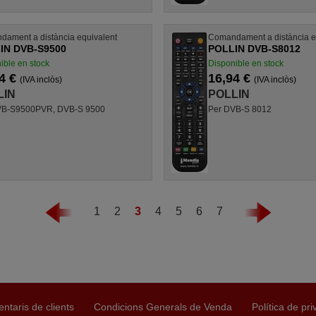
ament a distància equivalent
Comandament a distància e
IN DVB-S9500
POLLIN DVB-S8012
ible en stock
Disponible en stock
4 €
16,94 €
(IVA inclòs)
(IVA inclòs)
LIN
POLLIN
VB-S9500PVR, DVB-S 9500
Per DVB-S 8012
1
2
3
4
5
6
7
ntaris de clients
Condicions Generals de Venda
Política de pri