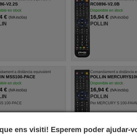
96-V2.2S
RC0896-V2.0B
ible en stock
Disponible en stock
4 €
16,94 €
(IVA inclòs)
(IVA inclòs)
LIN
POLLIN
ament a distància equivalent
Comandament a distància e
IN MSS100-PACE
POLLIN MERCURYS10
ible en stock
Disponible en stock
4 €
16,94 €
(IVA inclòs)
(IVA inclòs)
LIN
POLLIN
SS 100-PACE
Per MERCURY S 100-FAVA
que ens visiti! Esperem poder ajudar-v