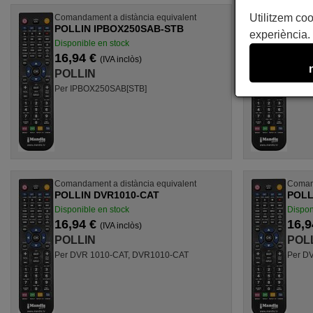
Utilitzem coo
Comandament a distància equivalent
Comand
POLLIN IPBOX250SAB-STB
POLL
experiència. 
Disponible en stock
Dispon
16,94 €
16,9
(IVA inclòs)
POLLIN
POL
Per IPBOX250SAB[STB]
Per H
Comandament a distància equivalent
Comand
POLLIN DVR1010-CAT
POLL
Disponible en stock
Dispon
16,94 €
16,9
(IVA inclòs)
POLLIN
POL
Per DVR 1010-CAT, DVR1010-CAT
Per DV