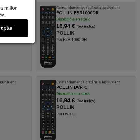
a millor
quivalent
Comandament a distància equivalent
POLLIN FSR1000DR
és.
Disponible en stock
16,94 €
(IVA inclòs)
eptar
POLLIN
Per FSR 1000 DR
quivalent
Comandament a distància equivalent
POLLIN DVR-CI
Disponible en stock
16,94 €
(IVA inclòs)
POLLIN
Per DVR-CI