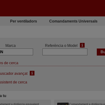
Per ventiladors
Comandaments Universals
i
Marca
Referència o Model
s de cerca
i
uscador avançat
sistent de cerca
a tu
ament a distància equivalent
Comandament a distància e