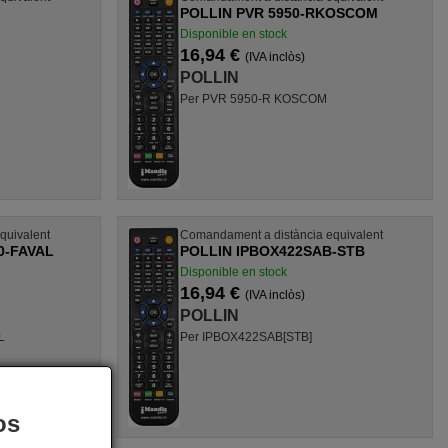
POLLIN PVR 5950-RKOSCOM
Disponible en stock
16,94 €
(IVA inclòs)
POLLIN
Per PVR 5950-R KOSCOM
quivalent
Comandament a distància equivalent
0-FAVAL
POLLIN IPBOX422SAB-STB
Disponible en stock
16,94 €
(IVA inclòs)
POLLIN
L
Per IPBOX422SAB[STB]
os