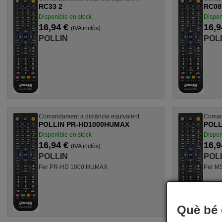
RC33 2
RC08
Disponible en stock
Dispon
16,94 €
16,9
(IVA inclòs)
POLLIN
POL
Comandament a distància equivalent
Comand
POLLIN PR-HD1000HUMAX
POLL
Disponible en stock
Dispon
16,94 €
16,9
(IVA inclòs)
POLLIN
POL
Per PR-HD 1000 HUMAX
Per M
Què bé 