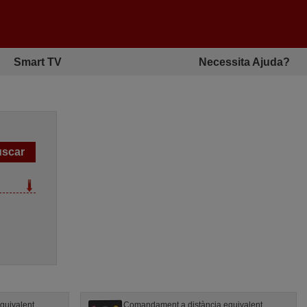
Smart TV
Necessita Ajuda?
quivalent
Comandament a distància equivalent