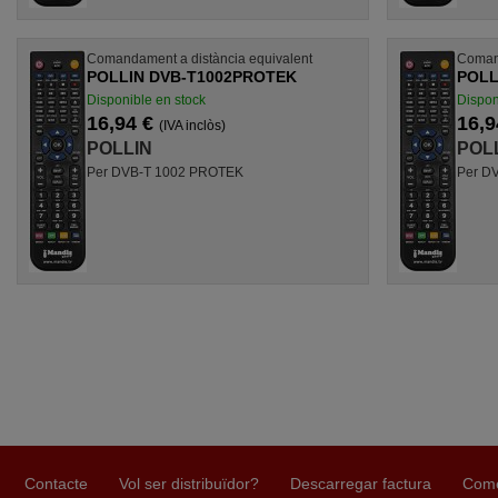
Comandament a distància equivalent
Comand
POLLIN DVB-T1002PROTEK
POLL
Disponible en stock
Dispon
16,94 €
16,9
(IVA inclòs)
POLLIN
POL
Per DVB-T 1002 PROTEK
Per D
Contacte
Vol ser distribuïdor?
Descarregar factura
Come