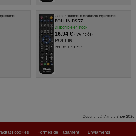
quivalent
Comandament a distància equivalent
POLLIN DSR7
Disponible en stock
16,94 €
(IVA inclòs)
POLLIN
Per DSR 7, DSR7
Copyright © Mandis Shop 2026
vacitat i cookies
Formes de Pagament
Enviaments