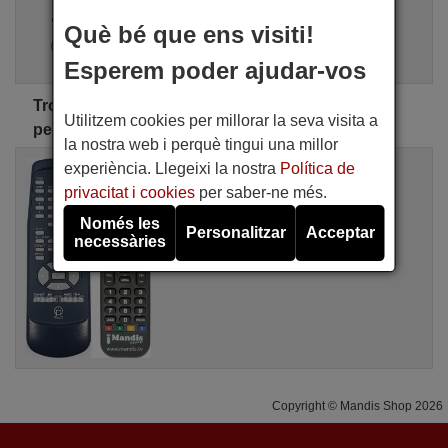
i
Buscador avançat
Què bé que ens visiti!
Assistent de cerca
Esperem poder ajudar-vos
Troba el comandament a distància PRIMARE
Utilitzem cookies per millorar la seva visita a
perfecte per a tu
la nostra web i perquè tingui una millor
Comandament a distància equivalent
experiència. Llegeixi la nostra
Política de
PRIMA001
privacitat i cookies
per saber-ne més.
Disponible en stock
16,94 €
Només les
(IVA inclòs)
Personalitzar
Acceptar
necessàries
PRIMARE
Copyright © Mandis Shop 2026