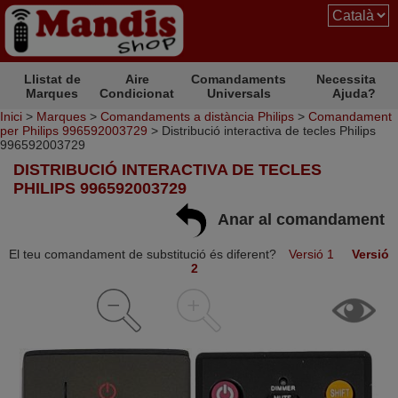
Llistat de
Aire
Comandaments
Necessita
Marques
Condicionat
Universals
Ajuda?
Inici
>
Marques
>
Comandaments a distància Philips
>
Comandament
per Philips 996592003729
> Distribució interactiva de tecles Philips
996592003729
DISTRIBUCIÓ INTERACTIVA DE TECLES
PHILIPS 996592003729
Anar al comandament
El teu comandament de substitució és diferent?
Versió 1
Versió
2