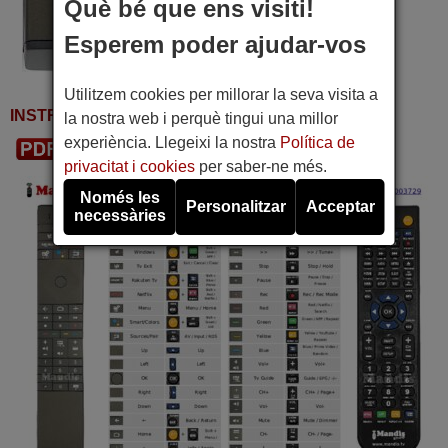
Què bé que ens visiti!
Esperem poder ajudar-vos
Utilitzem cookies per millorar la seva visita a
INSTRUCCIONS D'UTILITZACIÓ
la nostra web i perquè tingui una millor
experiència. Llegeixi la nostra
Política de
Descarregar PDF
privacitat i cookies
per saber-ne més.
Només les
Personalitzar
Acceptar
necessàries