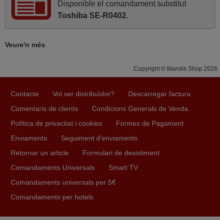
Disponible el comandament substitut
bona tarda, comanda, servei i recollida, menys de 24h.
Toshiba SE-R0402
.
impecable, bona feina, felicitats. salutacions,
Josep,
ESPAÑA
Veure'n més
Copyright © Mandis Shop 2026
Contacte
Vol ser distribuïdor?
Descarregar factura
Comentaris de clients
Condicions Generals de Venda
Política de privacitat i cookies
Formes de Pagament
Enviaments
Seguiment d'enviaments
Retornar un article
Formulari de desistiment
Comandaments Universals
Smart TV
Comandaments universals per 5€
Comandaments per hotels