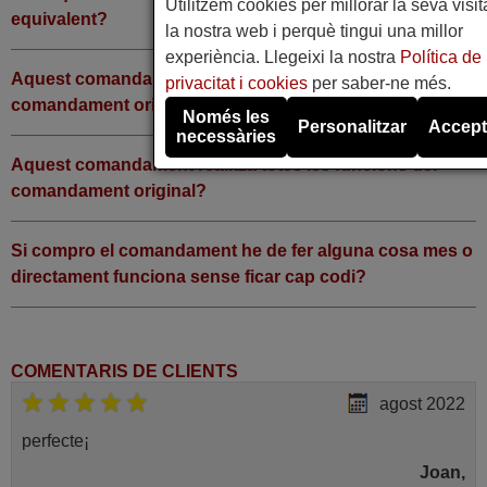
Utilitzem cookies per millorar la seva visit
equivalent?
la nostra web i perquè tingui una millor
experiència. Llegeixi la nostra
Política de
Aquest comandament realitza totes les funcions del
privacitat i cookies
per saber-ne més.
comandament original?
Només les
Personalitzar
Accept
necessàries
Aquest comandament realitza totes les funcions del
comandament original?
Si compro el comandament he de fer alguna cosa mes o
directament funciona sense ficar cap codi?
COMENTARIS DE CLIENTS
agost 2022
perfecte¡
Joan,