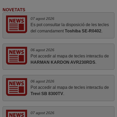
Molt bé
FRANCISCO,
NOVETATS
ESPAÑA
07 agost 2026
Es pot consultar la disposició de les tecles
del comandament
Toshiba SE-R0402
.
abril 2020
Tot correcte. Gràcies
Daniel,
06 agost 2026
ESPAÑA
Pot accedir al mapa de tecles interactiu de
HARMAN KARDON AVR230RDS
.
octubre 2021
Servei eficient i ràpid. Gràcies.
06 agost 2026
Pot accedir al mapa de tecles interactiu de
Joan Manel,
Trevi SB 8300TV
.
ESPANYA
març 2022
07 agost 2026