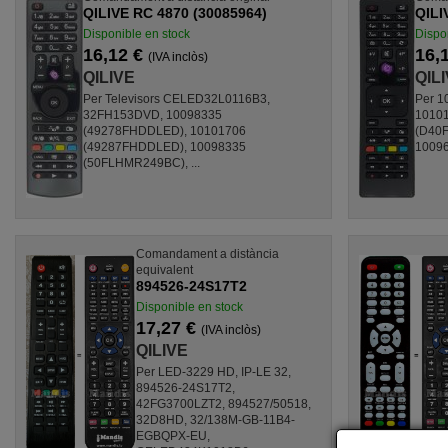
QILIVE RC 4870 (30085964)
QILI
Disponible en stock
Dispo
16,12 €
16,
(IVA inclòs)
QILIVE
QIL
Per Televisors CELED32L0116B3,
Per 1
32FH153DVD, 10098335
1010
(49278FHDDLED), 10101706
(D40F
(49287FHDDLED), 10098335
10096
(50FLHMR249BC), ...
Comandament a distància
equivalent
894526-24S17T2
Disponible en stock
17,27 €
(IVA inclòs)
QILIVE
Per LED-3229 HD, IP-LE 32,
894526-24S17T2,
42FG3700LZT2, 894527/50518,
32D8HD, 32/138M-GB-11B4-
EGBQPX-EU,