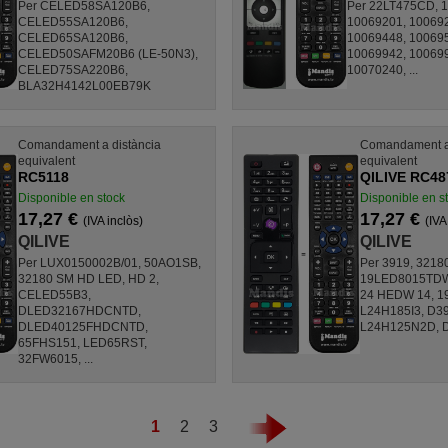
Per CELED58SA120B6,
Per 22LT475CD, 
CELED55SA120B6,
10069201, 10069
CELED65SA120B6,
10069448, 10069
CELED50SAFM20B6 (LE-50N3),
10069942, 10069
CELED75SA220B6,
10070240, ...
BLA32H4142L00EB79K
Comandament a distància
Comandament a 
equivalent
equivalent
RC5118
QILIVE RC48
Disponible en stock
Disponible en s
17,27 €
17,27 €
(IVA inclòs)
(IVA
QILIVE
QILIVE
Per LUX0150002B/01, 50AO1SB,
Per 3919, 321
32180 SM HD LED, HD 2,
19LED8015TDW
CELED55B3,
24 HEDW 14, 1
DLED32167HDCNTD,
L24H185I3, D3
DLED40125FHDCNTD,
L24H125N2D, D
65FHS151, LED65RST,
32FW6015, ...
1
2
3