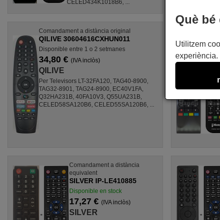
CELED434K1018B6, ...
Què bé 
Comandament a distància original
QILIVE 30604616CXHUN011
Utilitzem coo
Disponible entre 1 o 2 setmanes
experiència. 
34,80 €
(IVA inclòs)
QILIVE
Per Televisors LT-32FA120, TAG40-8900,
TAG32-8901, TAG24-8900, EC40V1FA,
Q32HA231B, 40FA10V3, Q55UA231B,
CELED58SA120B6, CELED55SA120B6, ...
Comandament a distància
equivalent
SILVER IP-LE410885
Disponible en stock
17,27 €
(IVA inclòs)
SILVER