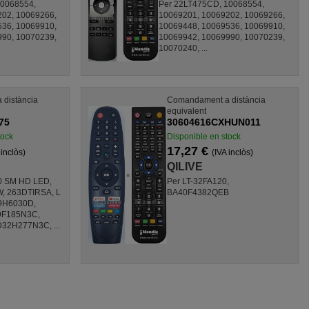
10068554,
Per 22LT475CD, 10068554,
202, 10069266,
10069201, 10069202, 10069266,
536, 10069910,
10069448, 10069536, 10069910,
990, 10070239,
10069942, 10069990, 10070239,
10070240, ...
distància
Comandament a distància
equivalent
75
30604616CXHUN011
tock
Disponible en stock
17,27 €
 inclòs)
(IVA inclòs)
QILIVE
80 SM HD LED,
Per LT-32FA120,
, 263DTIRSA, L
BA40F4382QEB
9H6030D,
9F185N3C,
32H277N3C, ...