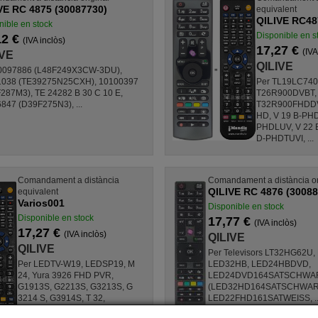
VE RC 4875 (30087730)
equivalent
QILIVE RC48
nible en stock
Disponible en s
12 €
(IVA inclòs)
17,27 €
(IVA
IVE
QILIVE
0097886 (L48F249X3CW-3DU),
1038 (TE39275N25CXH), 10100397
Per TL19LC740
287M3), TE 24282 B 30 C 10 E,
T26R900DVBT,
847 (D39F275N3), ...
T32R900FHDDVB
HD, V 19 B-PHD
PHDLUV, V 22 
D-PHDTUVI, ...
Comandament a distància
Comandament a distància or
QILIVE RC 4876 (30088
equivalent
Varios001
Disponible en stock
Disponible en stock
17,77 €
(IVA inclòs)
17,27 €
(IVA inclòs)
QILIVE
QILIVE
Per Televisors LT32HG62U
Per LEDTV-W19, LEDSP19, M
LED32HB, LED24HBDVD,
24, Yura 3926 FHD PVR,
LED24DVD164SATSCHWAR
G1913S, G2213S, G3213S, G
(LED32HD164SATSCHWAR
3214 S, G3914S, T 32,
LED22FHD161SATWEISS, ..
SUP8978, TVLED245F HD, ...