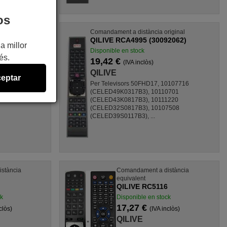
os
istància
Comandament a distància original
QILIVE RCA4995 (30092062)
a millor
Disponible en stock
és.
ock
19,42 €
(IVA inclòs)
inclòs)
QILIVE
eptar
Per Televisors 50FHD17, 10107716
 DVB-T2S2C,
(CELED49K0317B3), 10110701
(CELED43K0817B3), 10111220
(CELED32S0817B3), 10107508
(CELED39S0117B3), ...
stància
Comandament a distància
equivalent
2
QILIVE RC5116
ck
Disponible en stock
17,27 €
clòs)
(IVA inclòs)
QILIVE