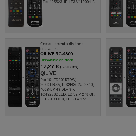
Per 495523, IP-LE32/410004-B
Comandament a distància
equivalent
QILIVE RC-4800
Disponible en stock
17,27 €
(IVA inclòs)
QILIVE
Per 19LED8015TDW,
263DTIRSA, LT32HG62U, 2810,
40284, K 48 DLV 3 F,
TC49278DLED, LD 32 V 278 GF,
LED2810HDB, LD 50 V 274, ...