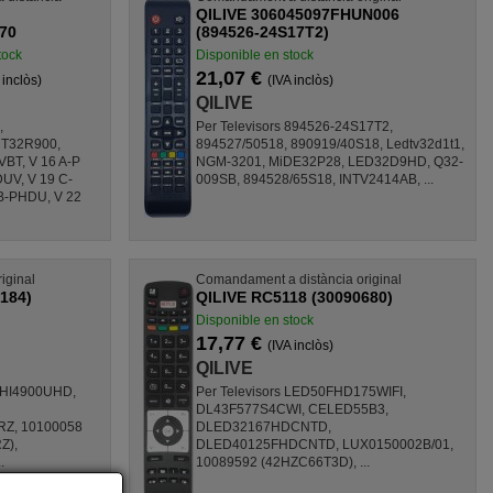
QILIVE 306045097FHUN006
70
(894526-24S17T2)
tock
Disponible en stock
21,07 €
 inclòs)
(IVA inclòs)
QILIVE
,
Per Televisors 894526-24S17T2,
 T32R900,
894527/50518, 890919/40S18, Ledtv32d1t1,
T, V 16 A-P
NGM-3201, MiDE32P28, LED32D9HD, Q32-
UV, V 19 C-
009SB, 894528/65S18, INTV2414AB, ...
B-PHDU, V 22
iginal
Comandament a distància original
184)
QILIVE RC5118 (30090680)
Disponible en stock
17,77 €
(IVA inclòs)
QILIVE
, HI4900UHD,
Per Televisors LED50FHD175WIFI,
DL43F577S4CWI, CELED55B3,
Z, 10100058
DLED32167HDCNTD,
Z),
DLED40125FHDCNTD, LUX0150002B/01,
.
10089592 (42HZC66T3D), ...