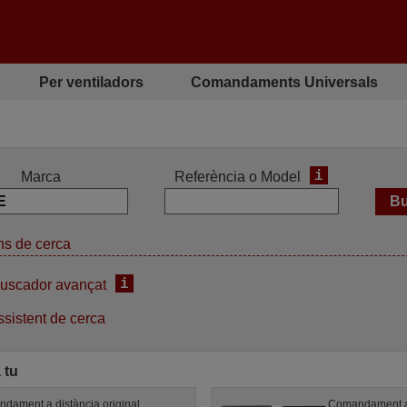
Per ventiladors
Comandaments Universals
i
Marca
Referència o Model
s de cerca
i
uscador avançat
sistent de cerca
 tu
dament a distància original
Comandament a