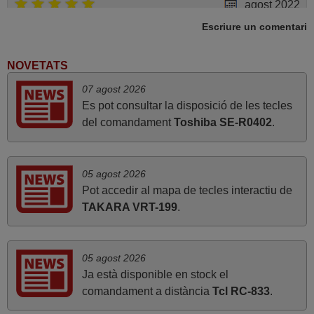
agost 2022
Escriure un comentari
perfecte¡
Joan,
ESPANYA
NOVETATS
07 agost 2026
Es pot consultar la disposició de les tecles
abril 2020
del comandament
Toshiba SE-R0402
.
Tot correcte. Gràcies
Daniel,
ESPAÑA
05 agost 2026
Pot accedir al mapa de tecles interactiu de
TAKARA VRT-199
.
octubre 2020
Encara no ho l'he provat, però només per la precición i
amplitud de la informació que faciliten ja he de felicitar-
05 agost 2026
los. Això és treballar bé Lluís
Ja està disponible en stock el
comandament a distància
Tcl RC-833
.
Luis,
ESPAÑA